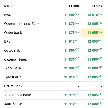
MKBank
11 880
11 965
+30
+50
NBU
11 900
12 010
+20
+40
Ориент Финанс банк
11 870
12 005
+30
+30
Open bank
11 875
11 955
+40
+40
BRB
11 915
12 005
+30
+40
Octobank
11 860
12 005
+20
+30
Садерат Банк
11 870
11 990
+60
+40
Туронбанк
11 900
12 000
+30
+40
Трастбанк
11 910
12 005
Uzum Bank
-
-
+35
+40
Универсал банк
11 915
12 005
+30
+40
Халк банки
11 910
12 000