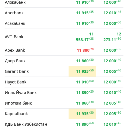
+30
+40
Алокабанк
11 910
12 000
+35
+45
Anorbank
11 915
12 010
+30
+50
Асакабанк
11 910
12 000
11
12
AVO Bank
+28
+30
558.17
273.11
-20
+35
Apex Bank
11 880
12 000
+30
+40
Давр Банк
11 860
12 000
+50
+40
Garant bank
11 935
12 005
+60
+40
Hayot Bank
11 910
12 000
+20
+40
Ипак Йули Банк
11 890
12 010
+30
+40
Ипотека банк
11 860
12 005
+30
+30
Kapitalbank
11 935
12 005
+60
+45
КДБ Банк Узбекистан
11 890
12 010