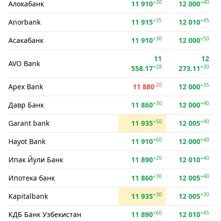
+30
+40
Алокабанк
11 910
12 000
+35
+45
Anorbank
11 915
12 010
+30
+50
Асакабанк
11 910
12 000
11
12
AVO Bank
+28
+30
558.17
273.11
-20
+35
Apex Bank
11 880
12 000
+30
+40
Давр Банк
11 860
12 000
+50
+40
Garant bank
11 935
12 005
+60
+40
Hayot Bank
11 910
12 000
+20
+40
Ипак Йули Банк
11 890
12 010
+30
+40
Ипотека банк
11 860
12 005
+30
+30
Kapitalbank
11 935
12 005
+60
+45
КДБ Банк Узбекистан
11 890
12 010