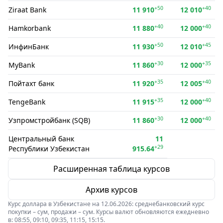
+50
+40
Ziraat Bank
11 910
12 010
+40
+40
Hamkorbank
11 880
12 000
+50
+45
ИнфинБанк
11 930
12 010
+30
+35
MyBank
11 860
12 000
+35
+40
Пойтахт банк
11 920
12 005
+35
+40
TengeBank
11 915
12 000
+30
+40
Узпромстройбанк (SQB)
11 860
12 000
Центральный банк
11
+29
Республики Узбекистан
915.64
Расширенная таблица курсов
Архив курсов
Курс доллара в Узбекистане на 12.06.2026: среднебанковский курс
покупки – сум, продажи – сум. Курсы валют обновляются ежедневно
в: 08:55, 09:10, 09:35, 11:15, 15:15.