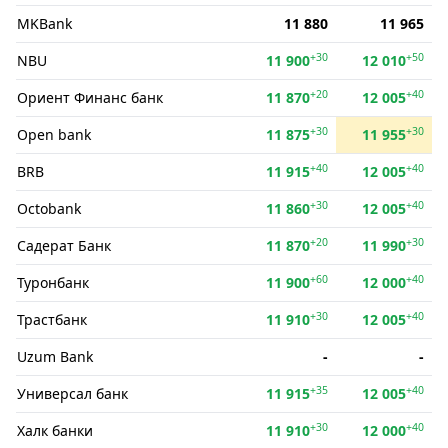
MKBank
11 880
11 965
+30
+50
NBU
11 900
12 010
+20
+40
Ориент Финанс банк
11 870
12 005
+30
+30
Open bank
11 875
11 955
+40
+40
BRB
11 915
12 005
+30
+40
Octobank
11 860
12 005
+20
+30
Садерат Банк
11 870
11 990
+60
+40
Туронбанк
11 900
12 000
+30
+40
Трастбанк
11 910
12 005
Uzum Bank
-
-
+35
+40
Универсал банк
11 915
12 005
+30
+40
Халк банки
11 910
12 000