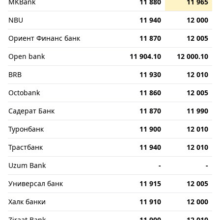
MKBank
11 880
11 965
NBU
11 940
12 000
Ориент Финанс банк
11 870
12 005
Open bank
11 904.10
12 000.10
BRB
11 930
12 010
Octobank
11 860
12 005
Садерат Банк
11 870
11 990
Туронбанк
11 900
12 010
Трастбанк
11 940
12 010
Uzum Bank
-
-
Универсал банк
11 915
12 005
Халк банки
11 910
12 000
Ziraat Bank
11 900
12 010