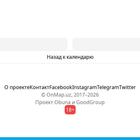
Назад к календарю
О проекте
Контакт
Facebook
Instagram
Telegram
Twitter
© OnMap.uz, 2017–2026
Проект
Obuna
и
GoodGroup
18+