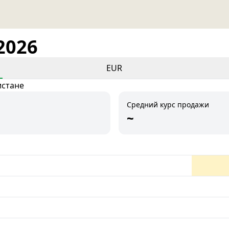
2026
EUR
истане
Средний курс продажи
~