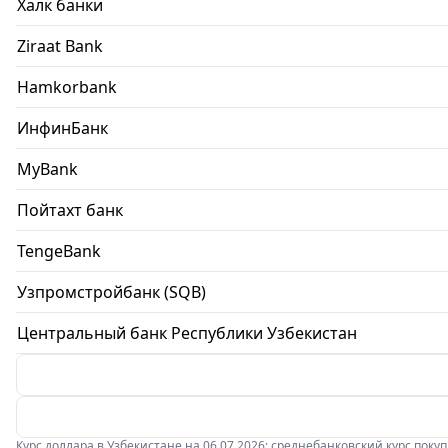
Халк банки
Ziraat Bank
Hamkorbank
ИнфинБанк
MyBank
Пойтахт банк
TengeBank
Узпромстройбанк (SQB)
Центральный банк Республики Узбекистан
Курс доллара в Узбекистане на 06.07.2026: среднебанковский курс покупки