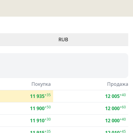
RUB
Покупка
Продажа
+35
+40
11 935
12 005
+50
+60
11 900
12 000
+30
+40
11 910
12 000
+35
+45
11 915
12 010