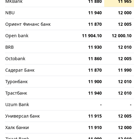
MKBank
11 880
11 965
NBU
11 940
12 000
Ориент Финанс банк
11 870
12 005
Open bank
11 904.10
12 000.10
BRB
11 930
12 010
Octobank
11 860
12 005
Садерат Банк
11 870
11 990
Туронбанк
11 900
12 010
Трастбанк
11 940
12 010
Uzum Bank
-
-
Универсал банк
11 915
12 005
Халк банки
11 910
12 000
Ziraat Bank
11 900
12 010