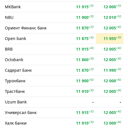
+35
+35
MKBank
11 915
12 000
+30
+50
NBU
11 900
12 010
+20
+40
Ориент Финанс банк
11 870
12 005
+30
+30
Open bank
11 875
11 955
+40
+40
BRB
11 915
12 005
+30
+40
Octobank
11 860
12 005
+20
+30
Садерат Банк
11 870
11 990
+60
+40
Туронбанк
11 900
12 000
+30
+40
Трастбанк
11 910
12 005
Uzum Bank
-
-
+35
+40
Универсал банк
11 915
12 005
+30
+40
Халк банки
11 910
12 000