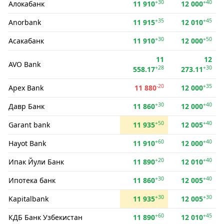
+30
+40
Алокабанк
11 910
12 000
+35
+45
Anorbank
11 915
12 010
+30
+50
Асакабанк
11 910
12 000
11
12
AVO Bank
+28
+30
558.17
273.11
-20
+35
Apex Bank
11 880
12 000
+30
+40
Давр Банк
11 860
12 000
+50
+40
Garant bank
11 935
12 005
+60
+40
Hayot Bank
11 910
12 000
+20
+40
Ипак Йули Банк
11 890
12 010
+30
+40
Ипотека банк
11 860
12 005
+30
+30
Kapitalbank
11 935
12 005
+60
+45
КДБ Банк Узбекистан
11 890
12 010