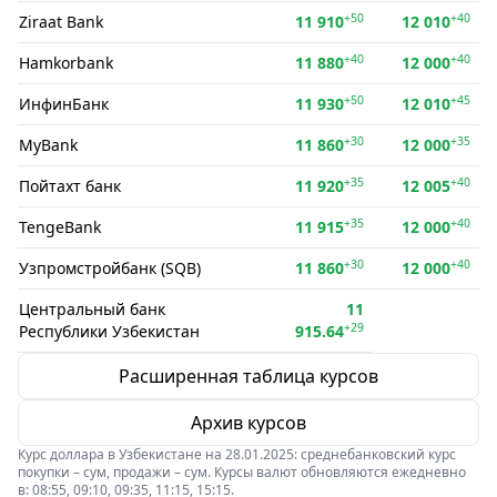
+50
+40
Ziraat Bank
11 910
12 010
+40
+40
Hamkorbank
11 880
12 000
+50
+45
ИнфинБанк
11 930
12 010
+30
+35
MyBank
11 860
12 000
+35
+40
Пойтахт банк
11 920
12 005
+35
+40
TengeBank
11 915
12 000
+30
+40
Узпромстройбанк (SQB)
11 860
12 000
Центральный банк
11
+29
Республики Узбекистан
915.64
Расширенная таблица курсов
Архив курсов
Курс доллара в Узбекистане на 28.01.2025: среднебанковский курс
покупки – сум, продажи – сум. Курсы валют обновляются ежедневно
в: 08:55, 09:10, 09:35, 11:15, 15:15.