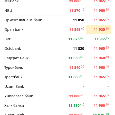
MKBank
11 880
11 965
-10
-30
NBU
11 870
11 960
-35
Ориент Финанс банк
11 850
11 965
-60
-60
Open bank
11 845
11 925
+45
+5
BRB
11 875
11 965
-35
Octobank
11 830
11 965
+20
-10
Садерат Банк
11 850
11 960
-30
-40
Туронбанк
11 840
11 960
+10
-35
Трастбанк
11 880
11 965
Uzum Bank
-
-
-20
-35
Универсал банк
11 880
11 965
+10
-10
Халк банки
11 880
11 960
-20
+10
Ziraat Bank
11 860
11 970