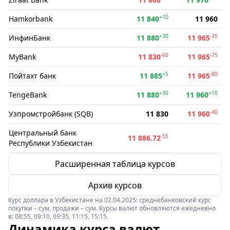
+10
Hamkorbank
11 840
11 960
+30
-35
ИнфинБанк
11 880
11 965
-60
-75
MyBank
11 830
11 965
+5
-80
Пойтахт банк
11 885
11 965
+30
+10
TengeBank
11 880
11 960
-40
Узпромстройбанк (SQB)
11 830
11 960
Центральный банк
-55
11 886.72
Республики Узбекистан
Расширенная таблица курсов
Архив курсов
Курс доллара в Узбекистане на 02.04.2025: среднебанковский курс
покупки – сум, продажи – сум. Курсы валют обновляются ежедневно
в: 08:55, 09:10, 09:35, 11:15, 15:15.
Динамика курса валют