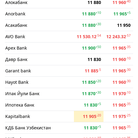
-40
Алокабанк
11 880
11 960
+10
+5
Anorbank
11 880
11 965
+30
Асакабанк
11 880
11 950
-54
-57
AVO Bank
11 530.12
12 243.32
+50
-35
Apex Bank
11 900
11 965
-10
Давр Банк
11 830
11 960
-5
-30
Garant bank
11 885
11 965
+20
-30
Hayot Bank
11 850
11 960
+30
-10
Ипак Йули Банк
11 870
11 970
+5
-35
Ипотека банк
11 830
11 965
-20
-25
Kapitalbank
11 905
11 975
+5
-35
КДБ Банк Узбекистан
11 830
11 965
-10
-35