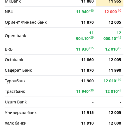
MKBank
11 880
11 965
+40
-10
NBU
11 940
12 000
Ориент Финанс банк
11 870
12 005
11
12
Open bank
+29
+45
904.10
000.10
+15
+5
BRB
11 930
12 010
Octobank
11 860
12 005
Садерат Банк
11 870
11 990
+10
Туронбанк
11 900
12 010
+30
+5
Трастбанк
11 940
12 010
Uzum Bank
-
-
Универсал банк
11 915
12 005
Халк банки
11 910
12 000