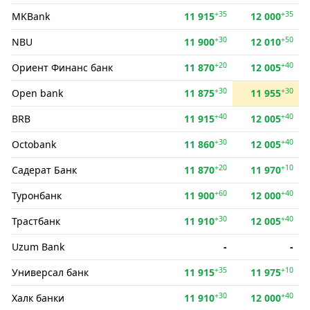
+35
+35
MKBank
11 915
12 000
+30
+50
NBU
11 900
12 010
+20
+40
Ориент Финанс банк
11 870
12 005
+30
+30
Open bank
11 875
11 955
+40
+40
BRB
11 915
12 005
+30
+40
Octobank
11 860
12 005
+20
+10
Садерат Банк
11 870
11 970
+60
+40
Туронбанк
11 900
12 000
+30
+40
Трастбанк
11 910
12 005
Uzum Bank
-
-
+35
+10
Универсал банк
11 915
11 975
+30
+40
Халк банки
11 910
12 000