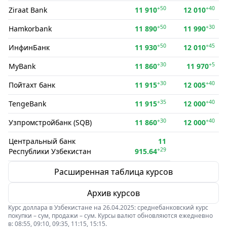
+50
+40
Ziraat Bank
11 910
12 010
+50
+30
Hamkorbank
11 890
11 990
+50
+45
ИнфинБанк
11 930
12 010
+30
+5
MyBank
11 860
11 970
+30
+40
Пойтахт банк
11 915
12 005
+35
+40
TengeBank
11 915
12 000
+30
+40
Узпромстройбанк (SQB)
11 860
12 000
Центральный банк
11
+29
Республики Узбекистан
915.64
Расширенная таблица курсов
Архив курсов
Курс доллара в Узбекистане на 26.04.2025: среднебанковский курс
покупки – сум, продажи – сум. Курсы валют обновляются ежедневно
в: 08:55, 09:10, 09:35, 11:15, 15:15.