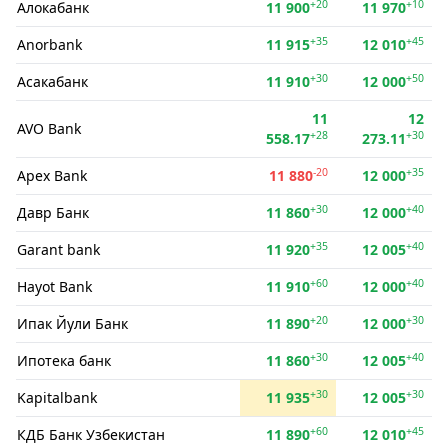
+20
+10
Алокабанк
11 900
11 970
+35
+45
Anorbank
11 915
12 010
+30
+50
Асакабанк
11 910
12 000
11
12
AVO Bank
+28
+30
558.17
273.11
-20
+35
Apex Bank
11 880
12 000
+30
+40
Давр Банк
11 860
12 000
+35
+40
Garant bank
11 920
12 005
+60
+40
Hayot Bank
11 910
12 000
+20
+30
Ипак Йули Банк
11 890
12 000
+30
+40
Ипотека банк
11 860
12 005
+30
+30
Kapitalbank
11 935
12 005
+60
+45
КДБ Банк Узбекистан
11 890
12 010