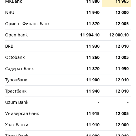
MKBank
11 880
11 965
NBU
11 940
12 000
Ориент Финанс банк
11 870
12 005
Open bank
11 904.10
12 000.10
BRB
11 930
12 010
Octobank
11 860
12 005
Садерат Банк
11 870
11 990
Туронбанк
11 900
12 010
Трастбанк
11 940
12 010
Uzum Bank
-
-
Универсал банк
11 915
12 005
Халк банки
11 910
12 000
Ziraat Bank
11 900
12 010