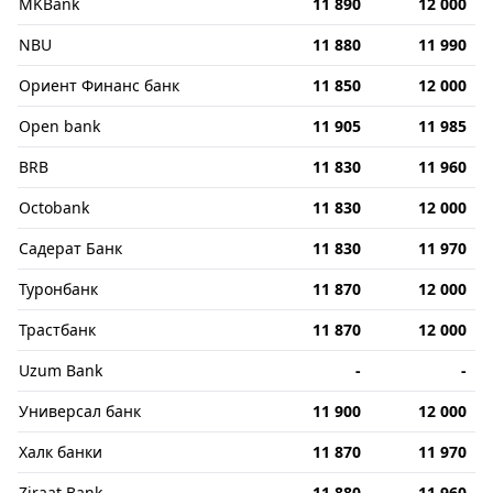
MKBank
11 890
12 000
NBU
11 880
11 990
Ориент Финанс банк
11 850
12 000
Open bank
11 905
11 985
BRB
11 830
11 960
Octobank
11 830
12 000
Садерат Банк
11 830
11 970
Туронбанк
11 870
12 000
Трастбанк
11 870
12 000
Uzum Bank
-
-
Универсал банк
11 900
12 000
Халк банки
11 870
11 970
Ziraat Bank
11 880
11 960