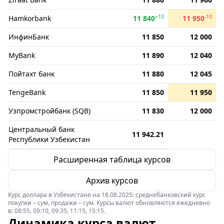
+10
-10
Hamkorbank
11 840
11 950
ИнфинБанк
11 850
12 000
MyBank
11 890
12 040
Пойтахт банк
11 880
12 045
TengeBank
11 850
11 950
Узпромстройбанк (SQB)
11 830
12 000
Центральный банк
11 942.21
Республики Узбекистан
Расширенная таблица курсов
Архив курсов
Курс доллара в Узбекистане на 18.08.2025: среднебанковский курс
покупки – сум, продажи – сум. Курсы валют обновляются ежедневно
в: 08:55, 09:10, 09:35, 11:15, 15:15.
Динамика курса валют