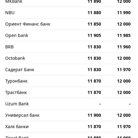
MKBank
11 890
12 000
NBU
11 880
11 990
Ориент Финанс банк
11 850
12 000
Open bank
11 905
11 985
BRB
11 830
11 960
Octobank
11 830
12 000
Садерат Банк
11 830
11 970
Туронбанк
11 870
12 000
Трастбанк
11 870
12 000
Uzum Bank
-
-
Универсал банк
11 900
12 000
Халк банки
11 870
11 970
Ziraat Bank
11 880
11 960