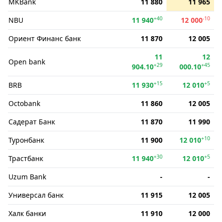
MKBank
11 880
11 965
+40
-10
NBU
11 940
12 000
Ориент Финанс банк
11 870
12 005
11
12
Open bank
+29
+45
904.10
000.10
+15
+5
BRB
11 930
12 010
Octobank
11 860
12 005
Садерат Банк
11 870
11 990
+10
Туронбанк
11 900
12 010
+30
+5
Трастбанк
11 940
12 010
Uzum Bank
-
-
Универсал банк
11 915
12 005
Халк банки
11 910
12 000