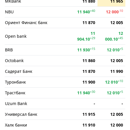
MKBank
11 880
11 965
+40
-10
NBU
11 940
12 000
Ориент Финанс банк
11 870
12 005
11
12
Open bank
+29
+45
904.10
000.10
+15
+5
BRB
11 930
12 010
Octobank
11 860
12 005
Садерат Банк
11 870
11 990
+10
Туронбанк
11 900
12 010
+30
+5
Трастбанк
11 940
12 010
Uzum Bank
-
-
Универсал банк
11 915
12 005
Халк банки
11 910
12 000