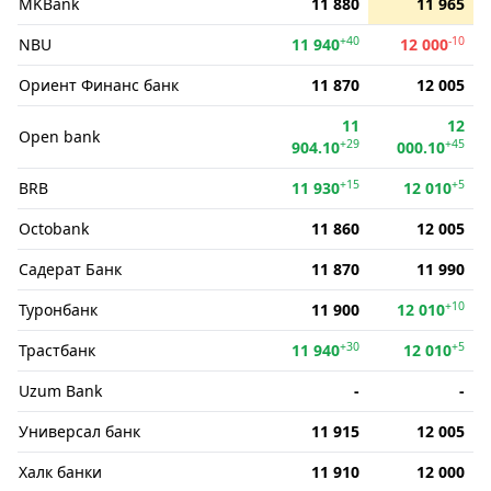
MKBank
11 880
11 965
+40
-10
NBU
11 940
12 000
Ориент Финанс банк
11 870
12 005
11
12
Open bank
+29
+45
904.10
000.10
+15
+5
BRB
11 930
12 010
Octobank
11 860
12 005
Садерат Банк
11 870
11 990
+10
Туронбанк
11 900
12 010
+30
+5
Трастбанк
11 940
12 010
Uzum Bank
-
-
Универсал банк
11 915
12 005
Халк банки
11 910
12 000