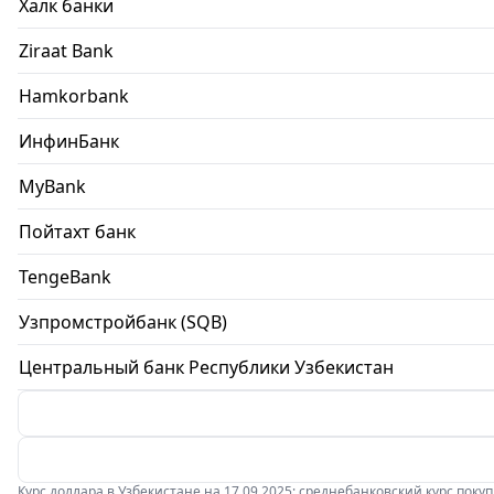
Халк банки
Ziraat Bank
Hamkorbank
ИнфинБанк
MyBank
Пойтахт банк
TengeBank
Узпромстройбанк (SQB)
Центральный банк Республики Узбекистан
Курс доллара в Узбекистане на 17.09.2025: среднебанковский курс покупки