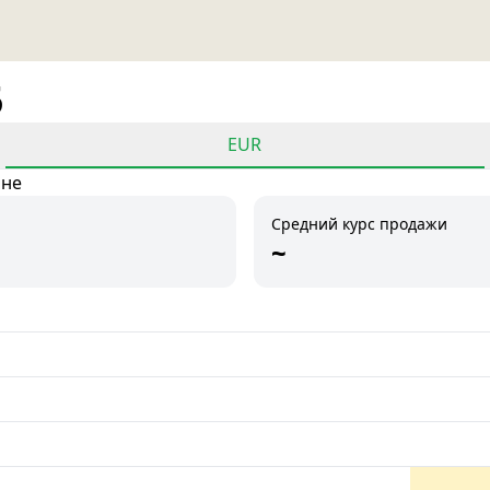
5
EUR
ане
Средний курс продажи
~