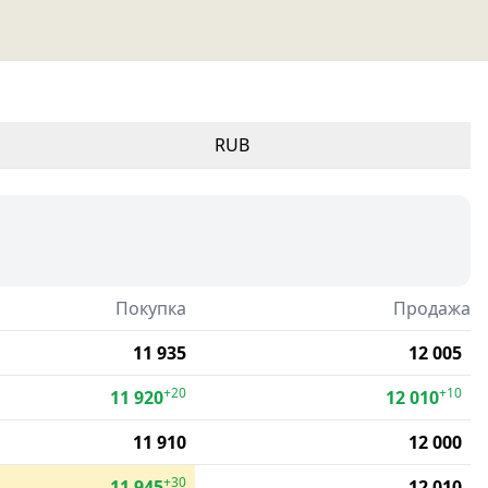
RUB
Покупка
Продажа
11 935
12 005
+20
+10
11 920
12 010
11 910
12 000
+30
11 945
12 010