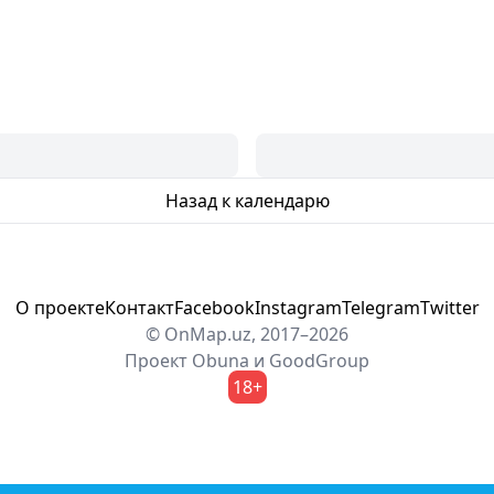
Назад к календарю
О проекте
Контакт
Facebook
Instagram
Telegram
Twitter
© OnMap.uz, 2017–2026
Проект
Obuna
и
GoodGroup
18+