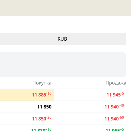
RUB
Покупка
Продажа
-10
-5
11 885
11 945
-40
11 850
11 940
-30
-60
11 850
11 940
+10
+5
11 880
11 965