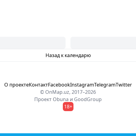
Назад к календарю
О проекте
Контакт
Facebook
Instagram
Telegram
Twitter
© OnMap.uz, 2017–2026
Проект
Obuna
и
GoodGroup
18+