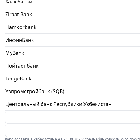
Халк банки
Ziraat Bank
Hamkorbank
ИнфинБанк
MyBank
Пойтахт банк
TengeBank
Узпромстройбанк (SQB)
Центральный банк Республики Узбекистан
Курс доллара в Узбекистане на 21.09.2025: среднебанковский курс покупки