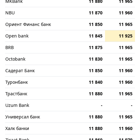
MKBank
11 880
11 965
NBU
11 870
11 960
Ориент Финанс банк
11 850
11 965
Open bank
11 845
11 925
BRB
11 875
11 965
Octobank
11 830
11 965
Садерат Банк
11 850
11 960
Туронбанк
11 840
11 960
Трастбанк
11 880
11 965
Uzum Bank
-
-
Универсал банк
11 880
11 965
Халк банки
11 880
11 960
Ziraat Bank
11 860
11 970