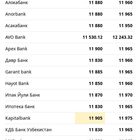
Алокабанк
11 880
11 960
Anorbank
11 880
11 965
Асакабанк
11 880
11 950
AVO Bank
11 530.12
12 243.32
Apex Bank
11 900
11 965
Давр Банк
11 830
11 960
Garant bank
11 885
11 965
Hayot Bank
11 850
11 960
Ипак Йули Банк
11 870
11 970
Ипотека банк
11 830
11 965
Kapitalbank
11 905
11 975
КДБ Банк Узбекистан
11 830
11 965