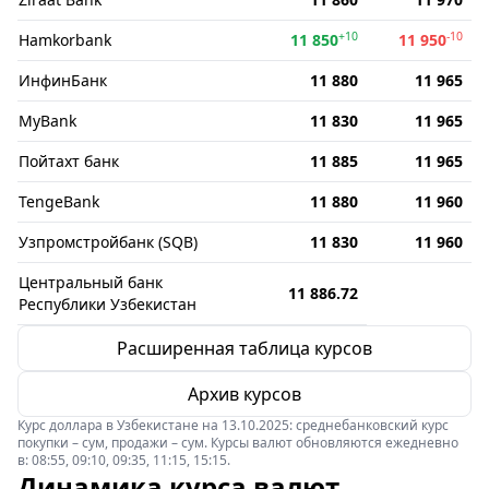
+10
-10
Hamkorbank
11 850
11 950
ИнфинБанк
11 880
11 965
MyBank
11 830
11 965
Пойтахт банк
11 885
11 965
TengeBank
11 880
11 960
Узпромстройбанк (SQB)
11 830
11 960
Центральный банк
11 886.72
Республики Узбекистан
Расширенная таблица курсов
Архив курсов
Курс доллара в Узбекистане на 13.10.2025: среднебанковский курс
покупки – сум, продажи – сум. Курсы валют обновляются ежедневно
в: 08:55, 09:10, 09:35, 11:15, 15:15.
Динамика курса валют