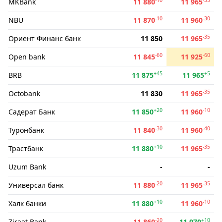
MKBank
11 880
11 965
-10
-30
NBU
11 870
11 960
-35
Ориент Финанс банк
11 850
11 965
-60
-60
Open bank
11 845
11 925
+45
+5
BRB
11 875
11 965
-35
Octobank
11 830
11 965
+20
-10
Садерат Банк
11 850
11 960
-30
-40
Туронбанк
11 840
11 960
+10
-35
Трастбанк
11 880
11 965
Uzum Bank
-
-
-20
-35
Универсал банк
11 880
11 965
+10
-10
Халк банки
11 880
11 960
-20
+10
Ziraat Bank
11 860
11 970