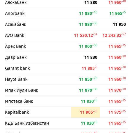
-40
Алокабанк
11 880
11 960
+10
+5
Anorbank
11 880
11 965
+30
Асакабанк
11 880
11 950
-54
-57
AVO Bank
11 530.12
12 243.32
+50
-35
Apex Bank
11 900
11 965
-10
Давр Банк
11 830
11 960
-5
-30
Garant bank
11 885
11 965
+20
-30
Hayot Bank
11 850
11 960
+30
-10
Ипак Йули Банк
11 870
11 970
+5
-35
Ипотека банк
11 830
11 965
-20
-25
Kapitalbank
11 905
11 975
+5
-35
КДБ Банк Узбекистан
11 830
11 965
-10
-35