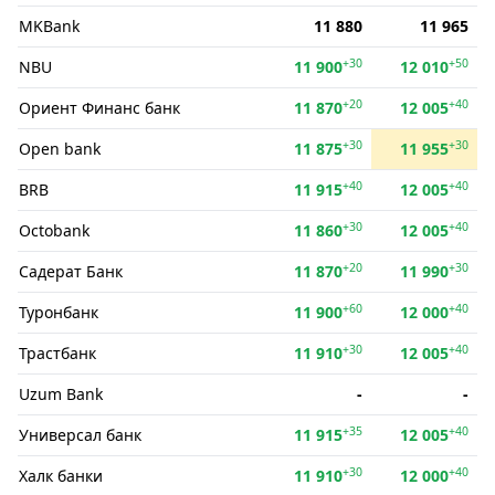
MKBank
11 880
11 965
+30
+50
NBU
11 900
12 010
+20
+40
Ориент Финанс банк
11 870
12 005
+30
+30
Open bank
11 875
11 955
+40
+40
BRB
11 915
12 005
+30
+40
Octobank
11 860
12 005
+20
+30
Садерат Банк
11 870
11 990
+60
+40
Туронбанк
11 900
12 000
+30
+40
Трастбанк
11 910
12 005
Uzum Bank
-
-
+35
+40
Универсал банк
11 915
12 005
+30
+40
Халк банки
11 910
12 000