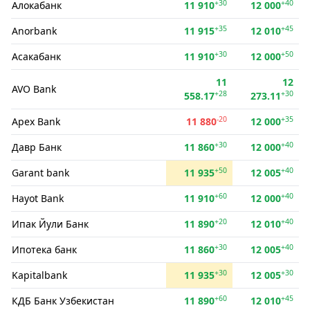
+30
+40
Алокабанк
11 910
12 000
+35
+45
Anorbank
11 915
12 010
+30
+50
Асакабанк
11 910
12 000
11
12
AVO Bank
+28
+30
558.17
273.11
-20
+35
Apex Bank
11 880
12 000
+30
+40
Давр Банк
11 860
12 000
+50
+40
Garant bank
11 935
12 005
+60
+40
Hayot Bank
11 910
12 000
+20
+40
Ипак Йули Банк
11 890
12 010
+30
+40
Ипотека банк
11 860
12 005
+30
+30
Kapitalbank
11 935
12 005
+60
+45
КДБ Банк Узбекистан
11 890
12 010