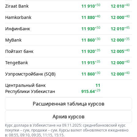
+50
+40
Ziraat Bank
11 910
12 010
+40
+40
Hamkorbank
11 880
12 000
+50
+45
ИнфинБанк
11 930
12 010
+30
+35
MyBank
11 860
12 000
+35
+40
Пойтахт банк
11 920
12 005
+35
+40
TengeBank
11 915
12 000
+30
+40
Узпромстройбанк (SQB)
11 860
12 000
Центральный банк
11
+29
Республики Узбекистан
915.64
Расширенная таблица курсов
Архив курсов
Курс доллара в Узбекистане на 09.11.2025: среднебанковский курс
покупки – сум, продажи – сум. Курсы валют обновляются ежедневно
в: 08:55, 09:10, 09:35, 11:15, 15:15.