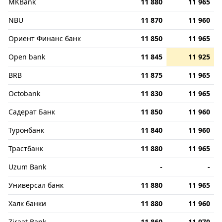
MKBank
11 880
11 965
NBU
11 870
11 960
Ориент Финанс банк
11 850
11 965
Open bank
11 845
11 925
BRB
11 875
11 965
Octobank
11 830
11 965
Садерат Банк
11 850
11 960
Туронбанк
11 840
11 960
Трастбанк
11 880
11 965
Uzum Bank
-
-
Универсал банк
11 880
11 965
Халк банки
11 880
11 960
Ziraat Bank
11 860
11 970