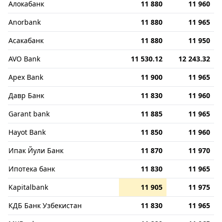
Алокабанк
11 880
11 960
Anorbank
11 880
11 965
Асакабанк
11 880
11 950
AVO Bank
11 530.12
12 243.32
Apex Bank
11 900
11 965
Давр Банк
11 830
11 960
Garant bank
11 885
11 965
Hayot Bank
11 850
11 960
Ипак Йули Банк
11 870
11 970
Ипотека банк
11 830
11 965
Kapitalbank
11 905
11 975
КДБ Банк Узбекистан
11 830
11 965