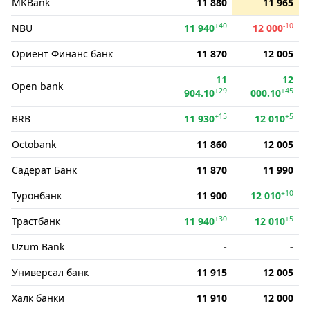
MKBank
11 880
11 965
+40
-10
NBU
11 940
12 000
Ориент Финанс банк
11 870
12 005
11
12
Open bank
+29
+45
904.10
000.10
+15
+5
BRB
11 930
12 010
Octobank
11 860
12 005
Садерат Банк
11 870
11 990
+10
Туронбанк
11 900
12 010
+30
+5
Трастбанк
11 940
12 010
Uzum Bank
-
-
Универсал банк
11 915
12 005
Халк банки
11 910
12 000