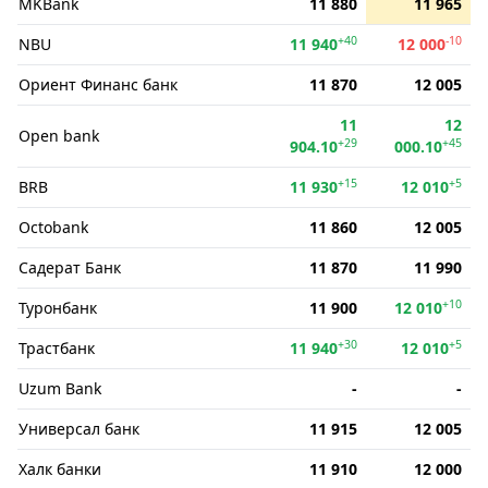
MKBank
11 880
11 965
+40
-10
NBU
11 940
12 000
Ориент Финанс банк
11 870
12 005
11
12
Open bank
+29
+45
904.10
000.10
+15
+5
BRB
11 930
12 010
Octobank
11 860
12 005
Садерат Банк
11 870
11 990
+10
Туронбанк
11 900
12 010
+30
+5
Трастбанк
11 940
12 010
Uzum Bank
-
-
Универсал банк
11 915
12 005
Халк банки
11 910
12 000