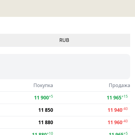
RUB
Покупка
Продажа
+5
+15
11 900
11 965
-40
11 850
11 940
-40
11 880
11 960
+10
+5
11 880
11 965