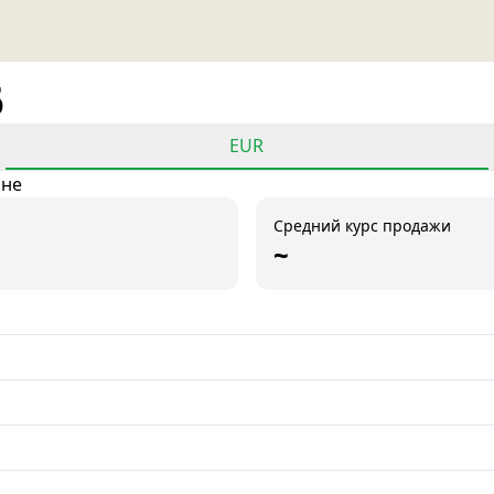
6
EUR
ане
Средний курс продажи
~