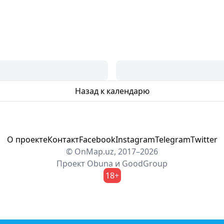
Назад к календарю
О проекте
Контакт
Facebook
Instagram
Telegram
Twitter
© OnMap.uz, 2017–2026
Проект
Obuna
и
GoodGroup
18+