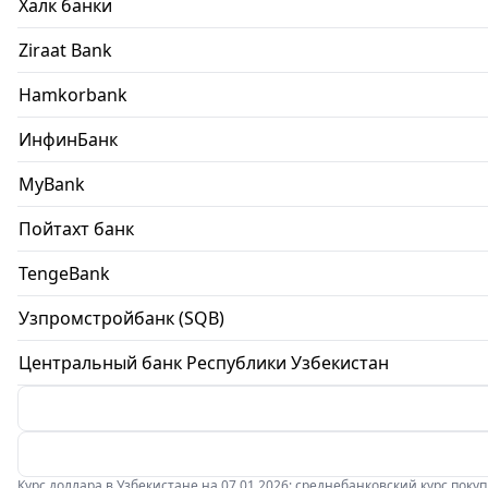
Халк банки
Ziraat Bank
Hamkorbank
ИнфинБанк
MyBank
Пойтахт банк
TengeBank
Узпромстройбанк (SQB)
Центральный банк Республики Узбекистан
Курс доллара в Узбекистане на 07.01.2026: среднебанковский курс покупки