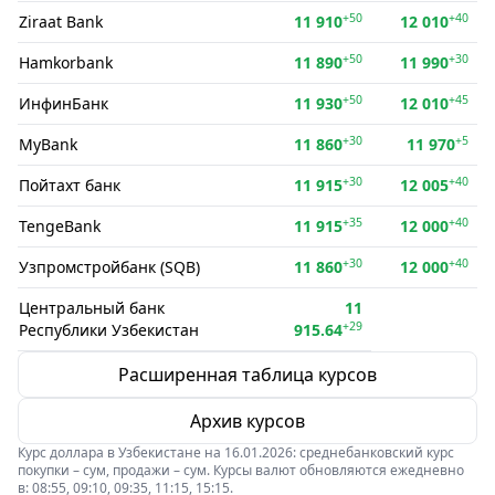
+50
+40
Ziraat Bank
11 910
12 010
+50
+30
Hamkorbank
11 890
11 990
+50
+45
ИнфинБанк
11 930
12 010
+30
+5
MyBank
11 860
11 970
+30
+40
Пойтахт банк
11 915
12 005
+35
+40
TengeBank
11 915
12 000
+30
+40
Узпромстройбанк (SQB)
11 860
12 000
Центральный банк
11
+29
Республики Узбекистан
915.64
Расширенная таблица курсов
Архив курсов
Курс доллара в Узбекистане на 16.01.2026: среднебанковский курс
покупки – сум, продажи – сум. Курсы валют обновляются ежедневно
в: 08:55, 09:10, 09:35, 11:15, 15:15.