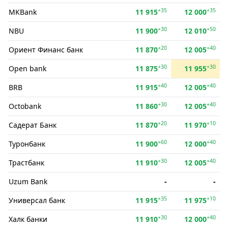
+35
+35
MKBank
11 915
12 000
+30
+50
NBU
11 900
12 010
+20
+40
Ориент Финанс банк
11 870
12 005
+30
+30
Open bank
11 875
11 955
+40
+40
BRB
11 915
12 005
+30
+40
Octobank
11 860
12 005
+20
+10
Садерат Банк
11 870
11 970
+60
+40
Туронбанк
11 900
12 000
+30
+40
Трастбанк
11 910
12 005
Uzum Bank
-
-
+35
+10
Универсал банк
11 915
11 975
+30
+40
Халк банки
11 910
12 000