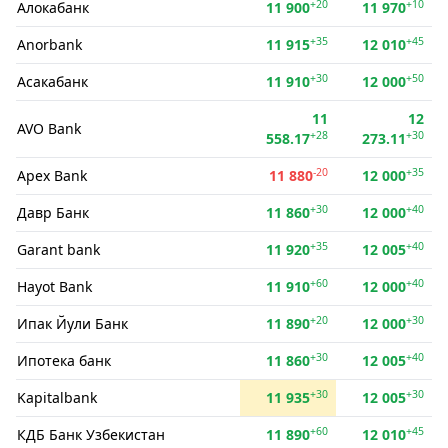
+20
+10
Алокабанк
11 900
11 970
+35
+45
Anorbank
11 915
12 010
+30
+50
Асакабанк
11 910
12 000
11
12
AVO Bank
+28
+30
558.17
273.11
-20
+35
Apex Bank
11 880
12 000
+30
+40
Давр Банк
11 860
12 000
+35
+40
Garant bank
11 920
12 005
+60
+40
Hayot Bank
11 910
12 000
+20
+30
Ипак Йули Банк
11 890
12 000
+30
+40
Ипотека банк
11 860
12 005
+30
+30
Kapitalbank
11 935
12 005
+60
+45
КДБ Банк Узбекистан
11 890
12 010