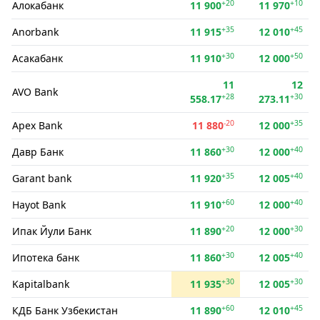
+20
+10
Алокабанк
11 900
11 970
+35
+45
Anorbank
11 915
12 010
+30
+50
Асакабанк
11 910
12 000
11
12
AVO Bank
+28
+30
558.17
273.11
-20
+35
Apex Bank
11 880
12 000
+30
+40
Давр Банк
11 860
12 000
+35
+40
Garant bank
11 920
12 005
+60
+40
Hayot Bank
11 910
12 000
+20
+30
Ипак Йули Банк
11 890
12 000
+30
+40
Ипотека банк
11 860
12 005
+30
+30
Kapitalbank
11 935
12 005
+60
+45
КДБ Банк Узбекистан
11 890
12 010