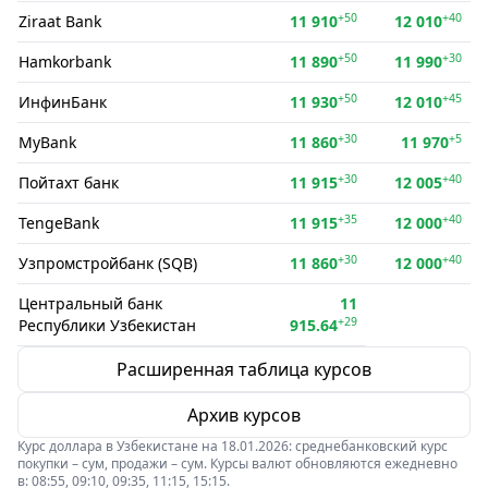
+50
+40
Ziraat Bank
11 910
12 010
+50
+30
Hamkorbank
11 890
11 990
+50
+45
ИнфинБанк
11 930
12 010
+30
+5
MyBank
11 860
11 970
+30
+40
Пойтахт банк
11 915
12 005
+35
+40
TengeBank
11 915
12 000
+30
+40
Узпромстройбанк (SQB)
11 860
12 000
Центральный банк
11
+29
Республики Узбекистан
915.64
Расширенная таблица курсов
Архив курсов
Курс доллара в Узбекистане на 18.01.2026: среднебанковский курс
покупки – сум, продажи – сум. Курсы валют обновляются ежедневно
в: 08:55, 09:10, 09:35, 11:15, 15:15.