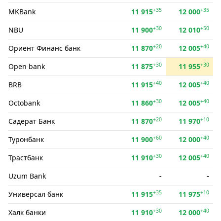
+35
+35
MKBank
11 915
12 000
+30
+50
NBU
11 900
12 010
+20
+40
Ориент Финанс банк
11 870
12 005
+30
+30
Open bank
11 875
11 955
+40
+40
BRB
11 915
12 005
+30
+40
Octobank
11 860
12 005
+20
+10
Садерат Банк
11 870
11 970
+60
+40
Туронбанк
11 900
12 000
+30
+40
Трастбанк
11 910
12 005
Uzum Bank
-
-
+35
+10
Универсал банк
11 915
11 975
+30
+40
Халк банки
11 910
12 000