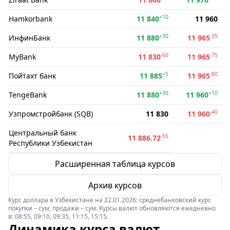
+10
Hamkorbank
11 840
11 960
+30
-35
ИнфинБанк
11 880
11 965
-60
-75
MyBank
11 830
11 965
+5
-80
Пойтахт банк
11 885
11 965
+30
+10
TengeBank
11 880
11 960
-40
Узпромстройбанк (SQB)
11 830
11 960
Центральный банк
-55
11 886.72
Республики Узбекистан
Расширенная таблица курсов
Архив курсов
Курс доллара в Узбекистане на 22.01.2026: среднебанковский курс
покупки – сум, продажи – сум. Курсы валют обновляются ежедневно
в: 08:55, 09:10, 09:35, 11:15, 15:15.
Динамика курса валют