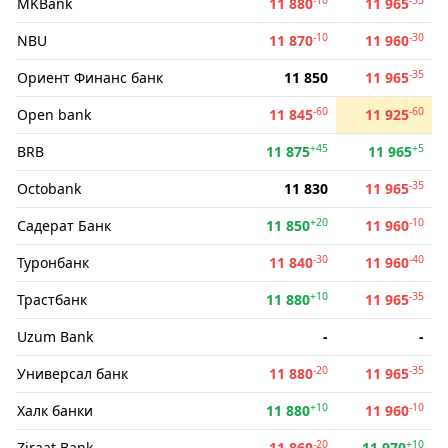
MKBank
11 880
11 965
-10
-30
NBU
11 870
11 960
-35
Ориент Финанс банк
11 850
11 965
-60
-60
Open bank
11 845
11 925
+45
+5
BRB
11 875
11 965
-35
Octobank
11 830
11 965
+20
-10
Садерат Банк
11 850
11 960
-30
-40
Туронбанк
11 840
11 960
+10
-35
Трастбанк
11 880
11 965
Uzum Bank
-
-
-20
-35
Универсал банк
11 880
11 965
+10
-10
Халк банки
11 880
11 960
-20
+10
Ziraat Bank
11 860
11 970