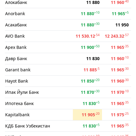
-40
Алокабанк
11 880
11 960
+10
+5
Anorbank
11 880
11 965
+30
Асакабанк
11 880
11 950
-54
-57
AVO Bank
11 530.12
12 243.32
+50
-35
Apex Bank
11 900
11 965
-10
Давр Банк
11 830
11 960
-5
-30
Garant bank
11 885
11 965
+20
-30
Hayot Bank
11 850
11 960
+30
-10
Ипак Йули Банк
11 870
11 970
+5
-35
Ипотека банк
11 830
11 965
-20
-25
Kapitalbank
11 905
11 975
+5
-35
КДБ Банк Узбекистан
11 830
11 965
-10
-35