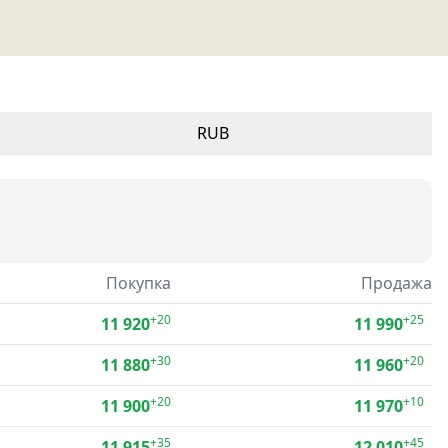
RUB
Покупка
Продажа
+20
+25
11 920
11 990
+30
+20
11 880
11 960
+20
+10
11 900
11 970
+35
+45
11 915
12 010