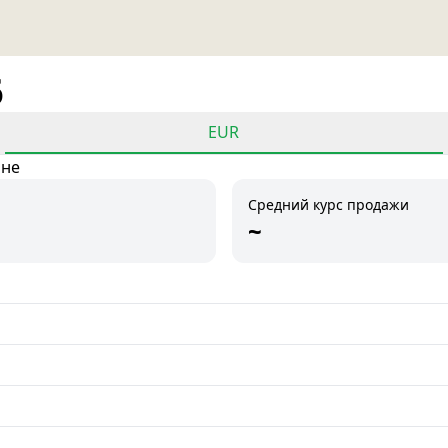
6
EUR
ане
Средний курс продажи
~