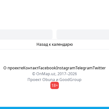
Назад к календарю
О проекте
Контакт
Facebook
Instagram
Telegram
Twitter
© OnMap.uz, 2017–2026
Проект
Obuna
и
GoodGroup
18+