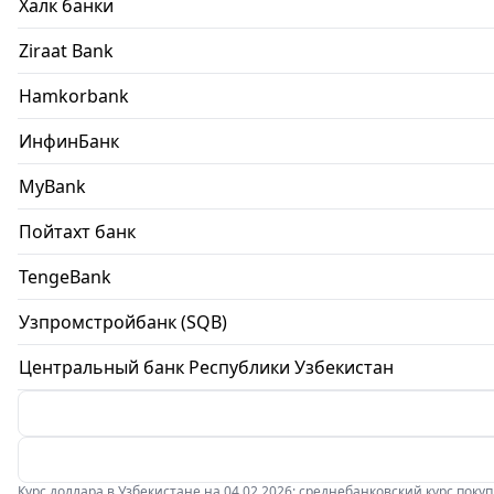
Халк банки
Ziraat Bank
Hamkorbank
ИнфинБанк
MyBank
Пойтахт банк
TengeBank
Узпромстройбанк (SQB)
Центральный банк Республики Узбекистан
Курс доллара в Узбекистане на 04.02.2026: среднебанковский курс покупки