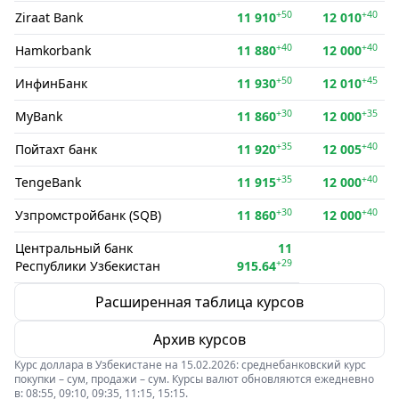
+50
+40
Ziraat Bank
11 910
12 010
+40
+40
Hamkorbank
11 880
12 000
+50
+45
ИнфинБанк
11 930
12 010
+30
+35
MyBank
11 860
12 000
+35
+40
Пойтахт банк
11 920
12 005
+35
+40
TengeBank
11 915
12 000
+30
+40
Узпромстройбанк (SQB)
11 860
12 000
Центральный банк
11
+29
Республики Узбекистан
915.64
Расширенная таблица курсов
Архив курсов
Курс доллара в Узбекистане на 15.02.2026: среднебанковский курс
покупки – сум, продажи – сум. Курсы валют обновляются ежедневно
в: 08:55, 09:10, 09:35, 11:15, 15:15.