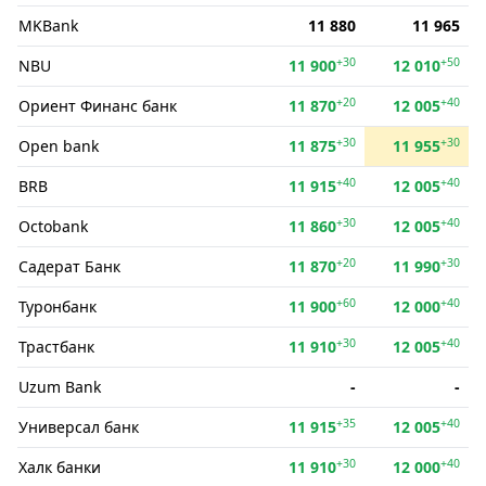
MKBank
11 880
11 965
+30
+50
NBU
11 900
12 010
+20
+40
Ориент Финанс банк
11 870
12 005
+30
+30
Open bank
11 875
11 955
+40
+40
BRB
11 915
12 005
+30
+40
Octobank
11 860
12 005
+20
+30
Садерат Банк
11 870
11 990
+60
+40
Туронбанк
11 900
12 000
+30
+40
Трастбанк
11 910
12 005
Uzum Bank
-
-
+35
+40
Универсал банк
11 915
12 005
+30
+40
Халк банки
11 910
12 000