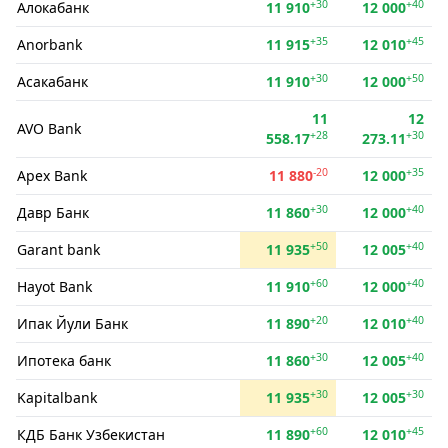
+30
+40
Алокабанк
11 910
12 000
+35
+45
Anorbank
11 915
12 010
+30
+50
Асакабанк
11 910
12 000
11
12
AVO Bank
+28
+30
558.17
273.11
-20
+35
Apex Bank
11 880
12 000
+30
+40
Давр Банк
11 860
12 000
+50
+40
Garant bank
11 935
12 005
+60
+40
Hayot Bank
11 910
12 000
+20
+40
Ипак Йули Банк
11 890
12 010
+30
+40
Ипотека банк
11 860
12 005
+30
+30
Kapitalbank
11 935
12 005
+60
+45
КДБ Банк Узбекистан
11 890
12 010