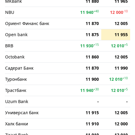
MKBank
11 880
11 965
+40
-10
NBU
11 940
12 000
Ориент Финанс банк
11 870
12 005
Open bank
11 875
11 955
+15
+5
BRB
11 930
12 010
Octobank
11 860
12 005
Садерат Банк
11 870
11 990
+10
Туронбанк
11 900
12 010
+30
+5
Трастбанк
11 940
12 010
Uzum Bank
-
-
Универсал банк
11 915
12 005
Халк банки
11 910
12 000
Ziraat Bank
11 910
12 010