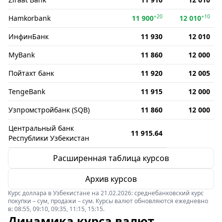
+20
+10
Hamkorbank
11 900
12 010
ИнфинБанк
11 930
12 010
MyBank
11 860
12 000
Пойтахт банк
11 920
12 005
TengeBank
11 915
12 000
Узпромстройбанк (SQB)
11 860
12 000
Центральный банк
11 915.64
Республики Узбекистан
Расширенная таблица курсов
Архив курсов
Курс доллара в Узбекистане на 21.02.2026: среднебанковский курс
покупки – сум, продажи – сум. Курсы валют обновляются ежедневно
в: 08:55, 09:10, 09:35, 11:15, 15:15.
Динамика курса валют