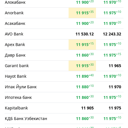
+20
+10
Алокабанк
11 900
11 970
+35
+10
Anorbank
11 915
11 975
+20
+20
Асакабанк
11 900
11 970
AVO Bank
11 530.12
12 243.32
+15
+10
Apex Bank
11 915
11 975
+30
+15
Давр Банк
11 860
11 975
+30
Garant bank
11 915
11 965
+40
+10
Hayot Bank
11 890
11 970
+10
Ипак Йули Банк
11 880
11 970
+30
+10
Ипотека банк
11 860
11 975
Kapitalbank
11 905
11 975
+30
+10
КДБ Банк Узбекистан
11 860
11 975
+30
+5