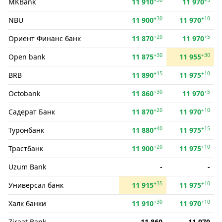
MKBank
11 910
11 970
+30
+10
NBU
11 900
11 970
+20
+5
Ориент Финанс банк
11 870
11 970
+30
+30
Open bank
11 875
11 955
+15
+10
BRB
11 890
11 975
+30
+5
Octobank
11 860
11 970
+20
+10
Садерат Банк
11 870
11 970
+40
+15
Туронбанк
11 880
11 975
+20
+10
Трастбанк
11 900
11 975
Uzum Bank
-
-
+35
+10
Универсал банк
11 915
11 975
+30
+10
Халк банки
11 910
11 970
Ziraat Bank
11 860
11 970