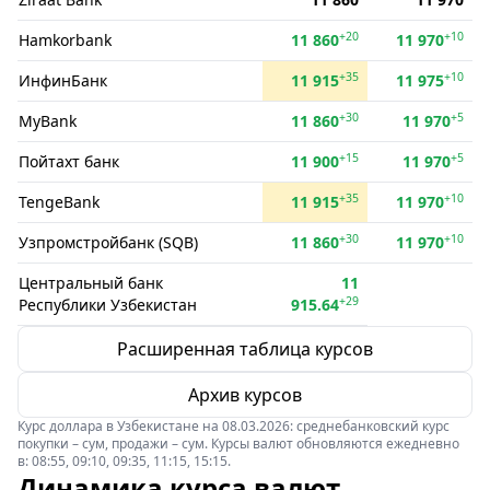
+20
+10
Hamkorbank
11 860
11 970
+35
+10
ИнфинБанк
11 915
11 975
+30
+5
MyBank
11 860
11 970
+15
+5
Пойтахт банк
11 900
11 970
+35
+10
TengeBank
11 915
11 970
+30
+10
Узпромстройбанк (SQB)
11 860
11 970
Центральный банк
11
+29
Республики Узбекистан
915.64
Расширенная таблица курсов
Архив курсов
Курс доллара в Узбекистане на 08.03.2026: среднебанковский курс
покупки – сум, продажи – сум. Курсы валют обновляются ежедневно
в: 08:55, 09:10, 09:35, 11:15, 15:15.
Динамика курса валют