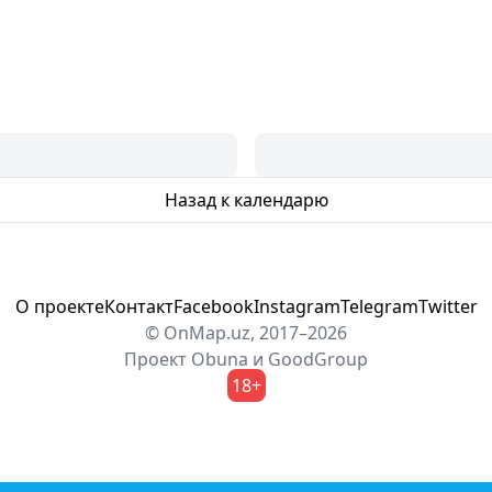
Назад к календарю
О проекте
Контакт
Facebook
Instagram
Telegram
Twitter
© OnMap.uz, 2017–2026
Проект
Obuna
и
GoodGroup
18+