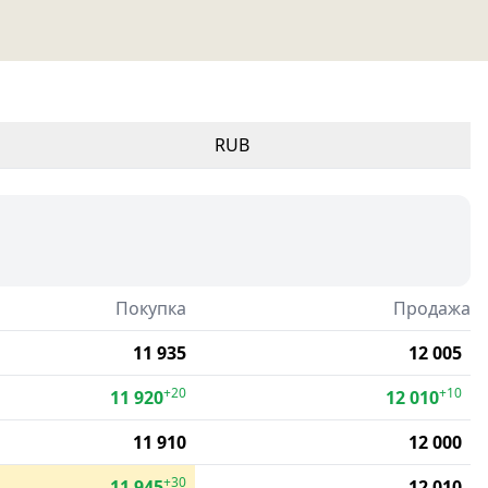
RUB
Покупка
Продажа
11 935
12 005
+20
+10
11 920
12 010
11 910
12 000
+30
11 945
12 010