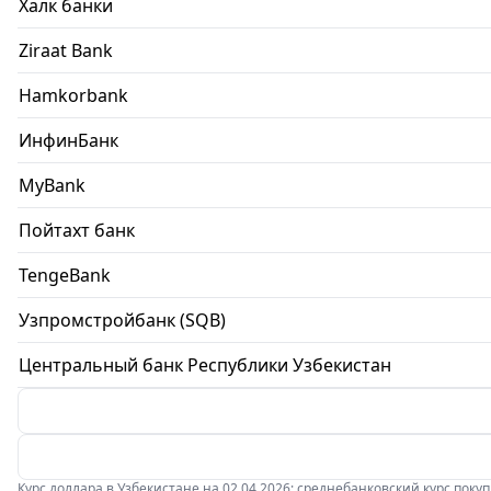
Халк банки
Ziraat Bank
Hamkorbank
ИнфинБанк
MyBank
Пойтахт банк
TengeBank
Узпромстройбанк (SQB)
Центральный банк Республики Узбекистан
Курс доллара в Узбекистане на 02.04.2026: среднебанковский курс покупки