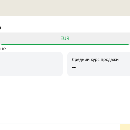
6
EUR
ане
Средний курс продажи
~