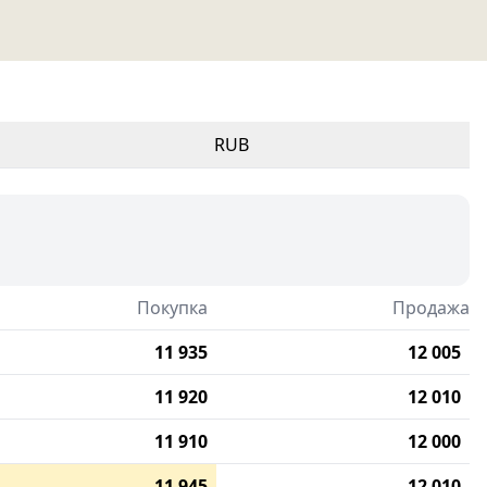
RUB
Покупка
Продажа
11 935
12 005
11 920
12 010
11 910
12 000
11 945
12 010