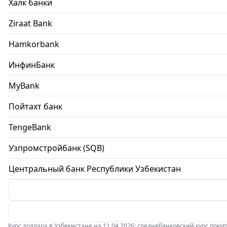
Халк банки
Ziraat Bank
Hamkorbank
ИнфинБанк
MyBank
Пойтахт банк
TengeBank
Узпромстройбанк (SQB)
Центральный банк Республики Узбекистан
Курс доллара в Узбекистане на 11.04.2026: среднебанковский курс покупки