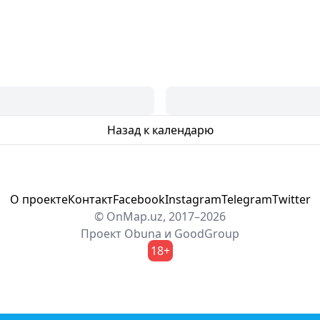
Назад к календарю
О проекте
Контакт
Facebook
Instagram
Telegram
Twitter
© OnMap.uz, 2017–2026
Проект
Obuna
и
GoodGroup
18+