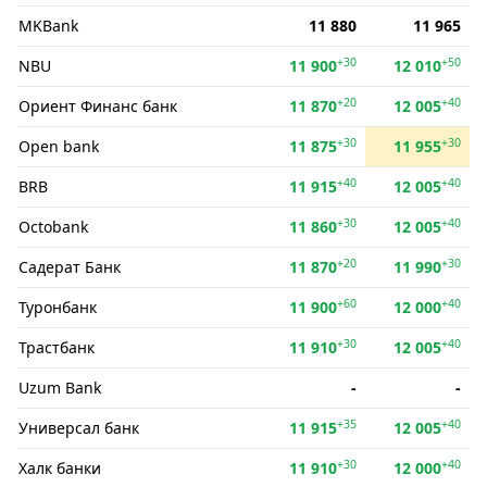
MKBank
11 880
11 965
+30
+50
NBU
11 900
12 010
+20
+40
Ориент Финанс банк
11 870
12 005
+30
+30
Open bank
11 875
11 955
+40
+40
BRB
11 915
12 005
+30
+40
Octobank
11 860
12 005
+20
+30
Садерат Банк
11 870
11 990
+60
+40
Туронбанк
11 900
12 000
+30
+40
Трастбанк
11 910
12 005
Uzum Bank
-
-
+35
+40
Универсал банк
11 915
12 005
+30
+40
Халк банки
11 910
12 000