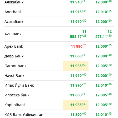
+30
+40
Алокабанк
11 910
12 000
+35
+45
Anorbank
11 915
12 010
+30
+50
Асакабанк
11 910
12 000
11
12
AVO Bank
+28
+30
558.17
273.11
-20
+35
Apex Bank
11 880
12 000
+30
+40
Давр Банк
11 860
12 000
+50
+40
Garant bank
11 935
12 005
+60
+40
Hayot Bank
11 910
12 000
+20
+40
Ипак Йули Банк
11 890
12 010
+30
+40
Ипотека банк
11 860
12 005
+30
+30
Kapitalbank
11 935
12 005
+60
+45
КДБ Банк Узбекистан
11 890
12 010