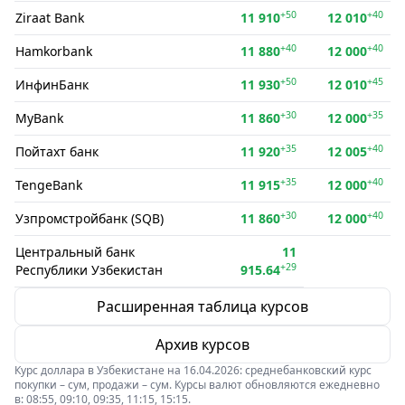
+50
+40
Ziraat Bank
11 910
12 010
+40
+40
Hamkorbank
11 880
12 000
+50
+45
ИнфинБанк
11 930
12 010
+30
+35
MyBank
11 860
12 000
+35
+40
Пойтахт банк
11 920
12 005
+35
+40
TengeBank
11 915
12 000
+30
+40
Узпромстройбанк (SQB)
11 860
12 000
Центральный банк
11
+29
Республики Узбекистан
915.64
Расширенная таблица курсов
Архив курсов
Курс доллара в Узбекистане на 16.04.2026: среднебанковский курс
покупки – сум, продажи – сум. Курсы валют обновляются ежедневно
в: 08:55, 09:10, 09:35, 11:15, 15:15.