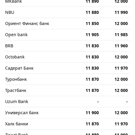
MKBank
11 890
12 000
NBU
11 880
11 990
Ориент Финанс банк
11 850
12 000
Open bank
11 905
11 985
BRB
11 830
11 960
Octobank
11 830
12 000
Садерат Банк
11 830
11 970
Туронбанк
11 870
12 000
Трастбанк
11 870
12 000
Uzum Bank
-
-
Универсал банк
11 900
12 000
Халк банки
11 870
11 970
Ziraat Bank
11 880
11 960