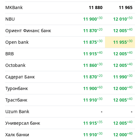
MKBank
11 880
11 965
+30
+50
NBU
11 900
12 010
+20
+40
Ориент Финанс банк
11 870
12 005
+30
+30
Open bank
11 875
11 955
+40
+40
BRB
11 915
12 005
+30
+40
Octobank
11 860
12 005
+20
+30
Садерат Банк
11 870
11 990
+60
+40
Туронбанк
11 900
12 000
+30
+40
Трастбанк
11 910
12 005
Uzum Bank
-
-
+35
+40
Универсал банк
11 915
12 005
+30
+40
Халк банки
11 910
12 000