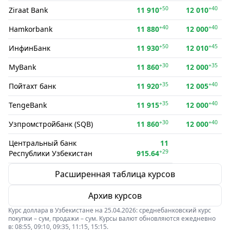
+50
+40
Ziraat Bank
11 910
12 010
+40
+40
Hamkorbank
11 880
12 000
+50
+45
ИнфинБанк
11 930
12 010
+30
+35
MyBank
11 860
12 000
+35
+40
Пойтахт банк
11 920
12 005
+35
+40
TengeBank
11 915
12 000
+30
+40
Узпромстройбанк (SQB)
11 860
12 000
Центральный банк
11
+29
Республики Узбекистан
915.64
Расширенная таблица курсов
Архив курсов
Курс доллара в Узбекистане на 25.04.2026: среднебанковский курс
покупки – сум, продажи – сум. Курсы валют обновляются ежедневно
в: 08:55, 09:10, 09:35, 11:15, 15:15.