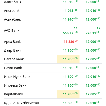
+30
+40
Алокабанк
11 910
12 000
+35
+45
Anorbank
11 915
12 010
+30
+50
Асакабанк
11 910
12 000
11
12
AVO Bank
+28
+30
558.17
273.11
-20
+35
Apex Bank
11 880
12 000
+30
+40
Давр Банк
11 860
12 000
+50
+40
Garant bank
11 935
12 005
+60
+40
Hayot Bank
11 910
12 000
+20
+40
Ипак Йули Банк
11 890
12 010
+30
+40
Ипотека банк
11 860
12 005
+30
+30
Kapitalbank
11 935
12 005
+60
+45
КДБ Банк Узбекистан
11 890
12 010