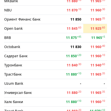
MKBank
11 880
11 965
-10
-30
NBU
11 870
11 960
-35
Ориент Финанс банк
11 850
11 965
-60
-60
Open bank
11 845
11 925
+45
+5
BRB
11 875
11 965
-40
Octobank
11 830
11 960
+20
-10
Садерат Банк
11 850
11 960
-30
-60
Туронбанк
11 840
11 940
+10
-35
Трастбанк
11 880
11 965
Uzum Bank
-
-
-20
-35
Универсал банк
11 880
11 965
+10
-10
Халк банки
11 880
11 960
-20
+10
Ziraat Bank
11 860
11 970