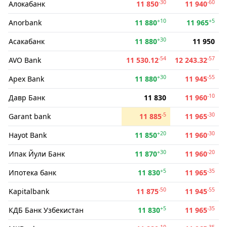
-30
-60
Алокабанк
11 850
11 940
+10
+5
Anorbank
11 880
11 965
+30
Асакабанк
11 880
11 950
-54
-57
AVO Bank
11 530.12
12 243.32
+30
-55
Apex Bank
11 880
11 945
-10
Давр Банк
11 830
11 960
-5
-30
Garant bank
11 885
11 965
+20
-30
Hayot Bank
11 850
11 960
+30
-20
Ипак Йули Банк
11 870
11 960
+5
-35
Ипотека банк
11 830
11 965
-50
-55
Kapitalbank
11 875
11 945
+5
-35
КДБ Банк Узбекистан
11 830
11 965
-10
-35