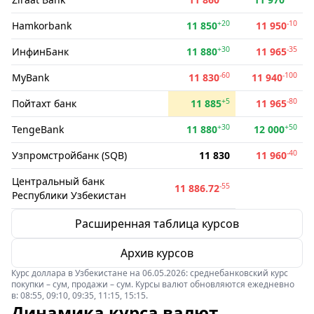
+20
-10
Hamkorbank
11 850
11 950
+30
-35
ИнфинБанк
11 880
11 965
-60
-100
MyBank
11 830
11 940
+5
-80
Пойтахт банк
11 885
11 965
+30
+50
TengeBank
11 880
12 000
-40
Узпромстройбанк (SQB)
11 830
11 960
Центральный банк
-55
11 886.72
Республики Узбекистан
Расширенная таблица курсов
Архив курсов
Курс доллара в Узбекистане на 06.05.2026: среднебанковский курс
покупки – сум, продажи – сум. Курсы валют обновляются ежедневно
в: 08:55, 09:10, 09:35, 11:15, 15:15.
Динамика курса валют