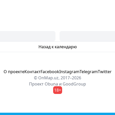
Назад к календарю
О проекте
Контакт
Facebook
Instagram
Telegram
Twitter
© OnMap.uz, 2017–2026
Проект
Obuna
и
GoodGroup
18+