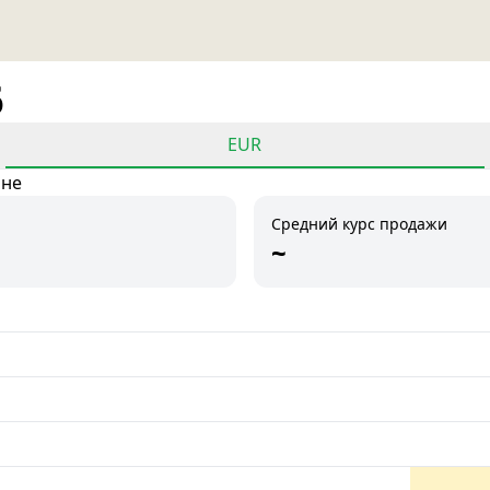
6
EUR
ане
Средний курс продажи
~