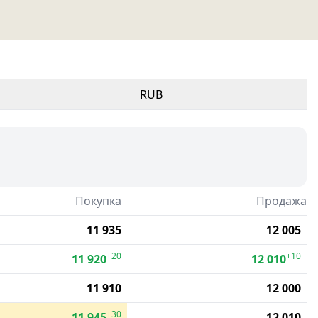
RUB
Покупка
Продажа
11 935
12 005
+20
+10
11 920
12 010
11 910
12 000
+30
11 945
12 010