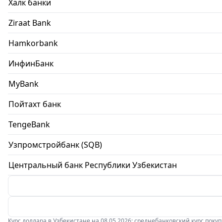
Халк банки
Ziraat Bank
Hamkorbank
ИнфинБанк
MyBank
Пойтахт банк
TengeBank
Узпромстройбанк (SQB)
Центральный банк Республики Узбекистан
Курс доллара в Узбекистане на 08.05.2026: среднебанковский курс покупки