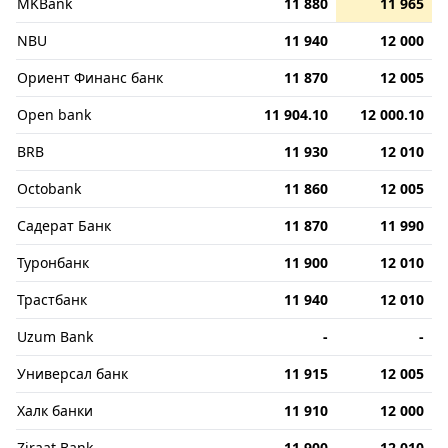
MKBank
11 880
11 965
NBU
11 940
12 000
Ориент Финанс банк
11 870
12 005
Open bank
11 904.10
12 000.10
BRB
11 930
12 010
Octobank
11 860
12 005
Садерат Банк
11 870
11 990
Туронбанк
11 900
12 010
Трастбанк
11 940
12 010
Uzum Bank
-
-
Универсал банк
11 915
12 005
Халк банки
11 910
12 000
Ziraat Bank
11 900
12 010