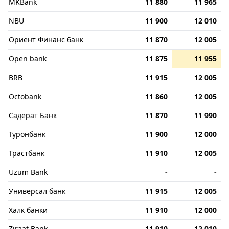
MKBank
11 880
11 965
NBU
11 900
12 010
Ориент Финанс банк
11 870
12 005
Open bank
11 875
11 955
BRB
11 915
12 005
Octobank
11 860
12 005
Садерат Банк
11 870
11 990
Туронбанк
11 900
12 000
Трастбанк
11 910
12 005
Uzum Bank
-
-
Универсал банк
11 915
12 005
Халк банки
11 910
12 000
Ziraat Bank
11 910
12 010