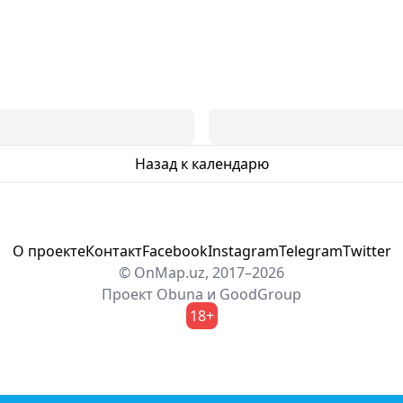
Назад к календарю
О проекте
Контакт
Facebook
Instagram
Telegram
Twitter
© OnMap.uz, 2017–2026
Проект
Obuna
и
GoodGroup
18+