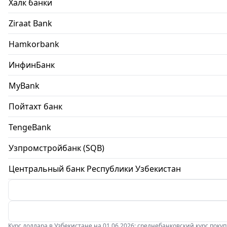
Халк банки
Ziraat Bank
Hamkorbank
ИнфинБанк
MyBank
Пойтахт банк
TengeBank
Узпромстройбанк (SQB)
Центральный банк Республики Узбекистан
Курс доллара в Узбекистане на 01.06.2026: среднебанковский курс покупки