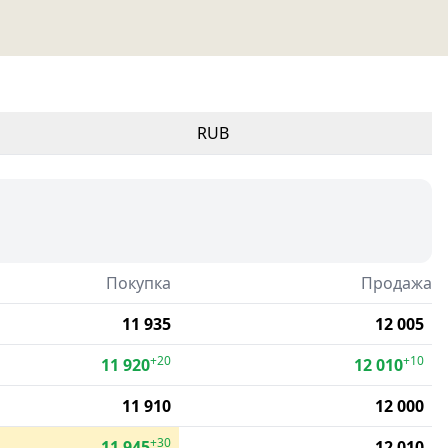
RUB
Покупка
Продажа
11 935
12 005
+20
+10
11 920
12 010
11 910
12 000
+30
11 945
12 010