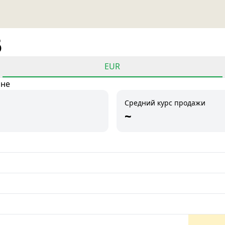
6
EUR
ане
Средний курс продажи
~