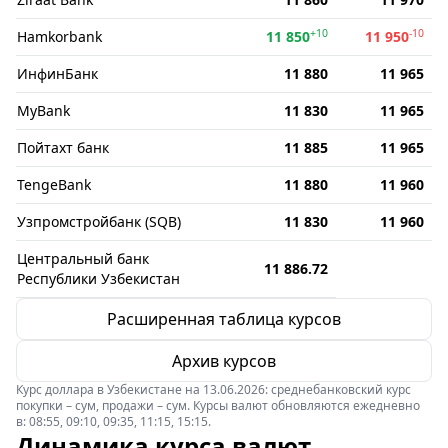
+10
-10
Hamkorbank
11 850
11 950
ИнфинБанк
11 880
11 965
MyBank
11 830
11 965
Пойтахт банк
11 885
11 965
TengeBank
11 880
11 960
Узпромстройбанк (SQB)
11 830
11 960
Центральный банк
11 886.72
Республики Узбекистан
Расширенная таблица курсов
Архив курсов
Курс доллара в Узбекистане на 13.06.2026: среднебанковский курс
покупки – сум, продажи – сум. Курсы валют обновляются ежедневно
в: 08:55, 09:10, 09:35, 11:15, 15:15.
Динамика курса валют