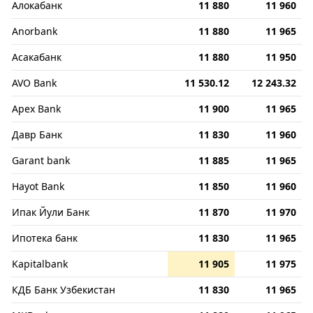
Алокабанк
11 880
11 960
Anorbank
11 880
11 965
Асакабанк
11 880
11 950
AVO Bank
11 530.12
12 243.32
Apex Bank
11 900
11 965
Давр Банк
11 830
11 960
Garant bank
11 885
11 965
Hayot Bank
11 850
11 960
Ипак Йули Банк
11 870
11 970
Ипотека банк
11 830
11 965
Kapitalbank
11 905
11 975
КДБ Банк Узбекистан
11 830
11 965