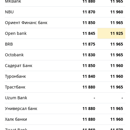
MKBank
11 880
11 965
NBU
11 870
11 960
Ориент Финанс банк
11 850
11 965
Open bank
11 845
11 925
BRB
11 875
11 965
Octobank
11 830
11 965
Садерат Банк
11 850
11 960
Туронбанк
11 840
11 960
Трастбанк
11 880
11 965
Uzum Bank
-
-
Универсал банк
11 880
11 965
Халк банки
11 880
11 960
Ziraat Bank
11 860
11 970