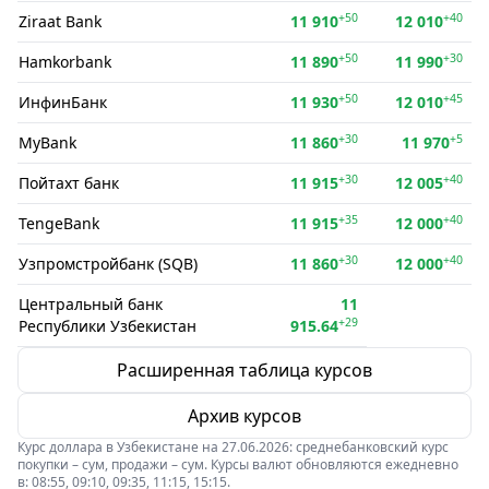
+50
+40
Ziraat Bank
11 910
12 010
+50
+30
Hamkorbank
11 890
11 990
+50
+45
ИнфинБанк
11 930
12 010
+30
+5
MyBank
11 860
11 970
+30
+40
Пойтахт банк
11 915
12 005
+35
+40
TengeBank
11 915
12 000
+30
+40
Узпромстройбанк (SQB)
11 860
12 000
Центральный банк
11
+29
Республики Узбекистан
915.64
Расширенная таблица курсов
Архив курсов
Курс доллара в Узбекистане на 27.06.2026: среднебанковский курс
покупки – сум, продажи – сум. Курсы валют обновляются ежедневно
в: 08:55, 09:10, 09:35, 11:15, 15:15.