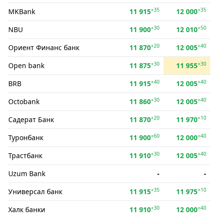
+35
+35
MKBank
11 915
12 000
+30
+50
NBU
11 900
12 010
+20
+40
Ориент Финанс банк
11 870
12 005
+30
+30
Open bank
11 875
11 955
+40
+40
BRB
11 915
12 005
+30
+40
Octobank
11 860
12 005
+20
+10
Садерат Банк
11 870
11 970
+60
+40
Туронбанк
11 900
12 000
+30
+40
Трастбанк
11 910
12 005
Uzum Bank
-
-
+35
+10
Универсал банк
11 915
11 975
+30
+40
Халк банки
11 910
12 000