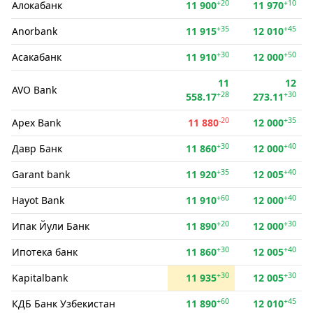
+20
+10
Алокабанк
11 900
11 970
+35
+45
Anorbank
11 915
12 010
+30
+50
Асакабанк
11 910
12 000
11
12
AVO Bank
+28
+30
558.17
273.11
-20
+35
Apex Bank
11 880
12 000
+30
+40
Давр Банк
11 860
12 000
+35
+40
Garant bank
11 920
12 005
+60
+40
Hayot Bank
11 910
12 000
+20
+30
Ипак Йули Банк
11 890
12 000
+30
+40
Ипотека банк
11 860
12 005
+30
+30
Kapitalbank
11 935
12 005
+60
+45
КДБ Банк Узбекистан
11 890
12 010