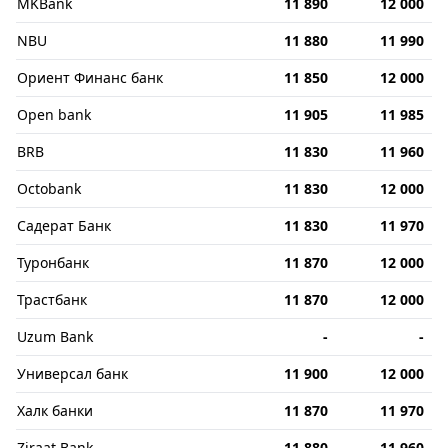
MKBank
11 890
12 000
NBU
11 880
11 990
Ориент Финанс банк
11 850
12 000
Open bank
11 905
11 985
BRB
11 830
11 960
Octobank
11 830
12 000
Садерат Банк
11 830
11 970
Туронбанк
11 870
12 000
Трастбанк
11 870
12 000
Uzum Bank
-
-
Универсал банк
11 900
12 000
Халк банки
11 870
11 970
Ziraat Bank
11 880
11 960