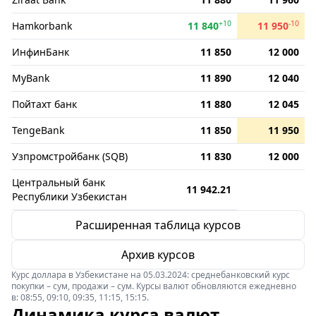
+10
-10
Hamkorbank
11 840
11 950
ИнфинБанк
11 850
12 000
MyBank
11 890
12 040
Пойтахт банк
11 880
12 045
TengeBank
11 850
11 950
Узпромстройбанк (SQB)
11 830
12 000
Центральный банк
11 942.21
Республики Узбекистан
Расширенная таблица курсов
Архив курсов
Курс доллара в Узбекистане на 05.03.2024: среднебанковский курс
покупки – сум, продажи – сум. Курсы валют обновляются ежедневно
в: 08:55, 09:10, 09:35, 11:15, 15:15.
Динамика курса валют