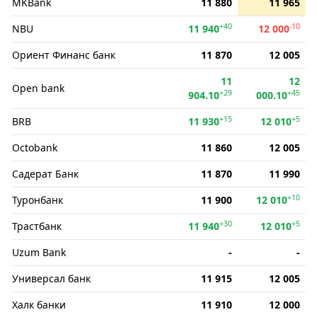
MKBank
11 880
11 965
+40
-10
NBU
11 940
12 000
Ориент Финанс банк
11 870
12 005
11
12
Open bank
+29
+45
904.10
000.10
+15
+5
BRB
11 930
12 010
Octobank
11 860
12 005
Садерат Банк
11 870
11 990
+10
Туронбанк
11 900
12 010
+30
+5
Трастбанк
11 940
12 010
Uzum Bank
-
-
Универсал банк
11 915
12 005
Халк банки
11 910
12 000