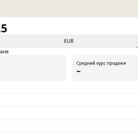
25
EUR
тане
Средний курс продажи
~