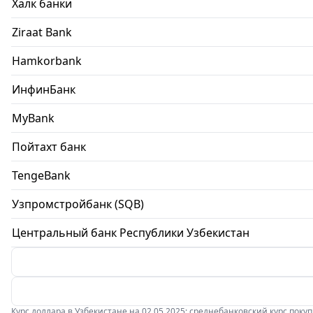
Халк банки
Ziraat Bank
Hamkorbank
ИнфинБанк
MyBank
Пойтахт банк
TengeBank
Узпромстройбанк (SQB)
Центральный банк Республики Узбекистан
Курс доллара в Узбекистане на 02.05.2025: среднебанковский курс покупки