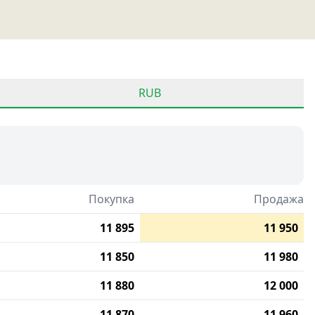
RUB
Покупка
Продажа
11 895
11 950
11 850
11 980
11 880
12 000
11 870
11 960