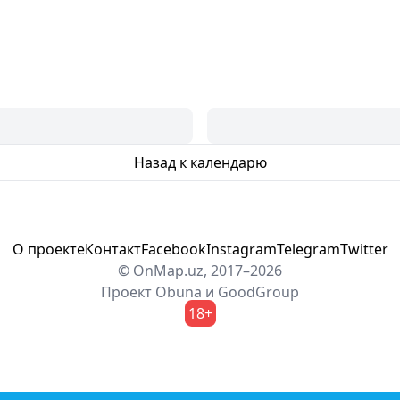
Назад к календарю
О проекте
Контакт
Facebook
Instagram
Telegram
Twitter
© OnMap.uz, 2017–2026
Проект
Obuna
и
GoodGroup
18+