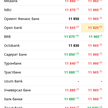
MKBank
11 880
11 965
-10
-30
NBU
11 870
11 960
-35
Ориент Финанс банк
11 850
11 965
-60
-60
Open bank
11 845
11 925
+45
+5
BRB
11 875
11 965
-35
Octobank
11 830
11 965
+20
-10
Садерат Банк
11 850
11 960
-30
-40
Туронбанк
11 840
11 960
+10
-35
Трастбанк
11 880
11 965
Uzum Bank
-
-
-20
-35
Универсал банк
11 880
11 965
+10
-10
Халк банки
11 880
11 960
-20
+10
Ziraat Bank
11 860
11 970