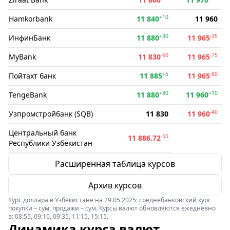
+10
Hamkorbank
11 840
11 960
+30
-35
ИнфинБанк
11 880
11 965
-60
-75
MyBank
11 830
11 965
+5
-80
Пойтахт банк
11 885
11 965
+30
+10
TengeBank
11 880
11 960
-40
Узпромстройбанк (SQB)
11 830
11 960
Центральный банк
-55
11 886.72
Республики Узбекистан
Расширенная таблица курсов
Архив курсов
Курс доллара в Узбекистане на 29.05.2025: среднебанковский курс
покупки – сум, продажи – сум. Курсы валют обновляются ежедневно
в: 08:55, 09:10, 09:35, 11:15, 15:15.
Динамика курса валют