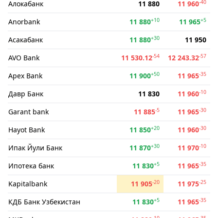
-40
Алокабанк
11 880
11 960
+10
+5
Anorbank
11 880
11 965
+30
Асакабанк
11 880
11 950
-54
-57
AVO Bank
11 530.12
12 243.32
+50
-35
Apex Bank
11 900
11 965
-10
Давр Банк
11 830
11 960
-5
-30
Garant bank
11 885
11 965
+20
-30
Hayot Bank
11 850
11 960
+30
-10
Ипак Йули Банк
11 870
11 970
+5
-35
Ипотека банк
11 830
11 965
-20
-25
Kapitalbank
11 905
11 975
+5
-35
КДБ Банк Узбекистан
11 830
11 965
-10
-35