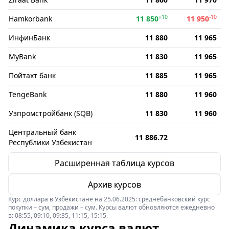
+10
-10
Hamkorbank
11 850
11 950
ИнфинБанк
11 880
11 965
MyBank
11 830
11 965
Пойтахт банк
11 885
11 965
TengeBank
11 880
11 960
Узпромстройбанк (SQB)
11 830
11 960
Центральный банк
11 886.72
Республики Узбекистан
Расширенная таблица курсов
Архив курсов
Курс доллара в Узбекистане на 25.06.2025: среднебанковский курс
покупки – сум, продажи – сум. Курсы валют обновляются ежедневно
в: 08:55, 09:10, 09:35, 11:15, 15:15.
Динамика курса валют