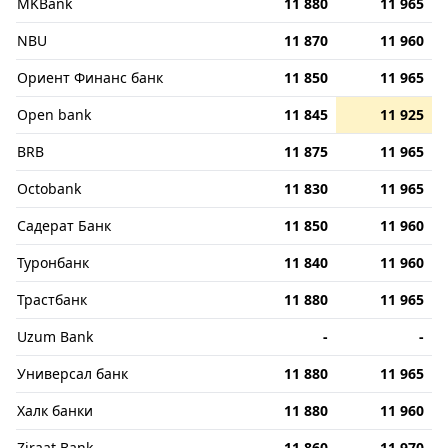
MKBank
11 880
11 965
NBU
11 870
11 960
Ориент Финанс банк
11 850
11 965
Open bank
11 845
11 925
BRB
11 875
11 965
Octobank
11 830
11 965
Садерат Банк
11 850
11 960
Туронбанк
11 840
11 960
Трастбанк
11 880
11 965
Uzum Bank
-
-
Универсал банк
11 880
11 965
Халк банки
11 880
11 960
Ziraat Bank
11 860
11 970