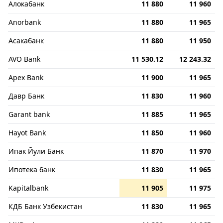
Алокабанк
11 880
11 960
Anorbank
11 880
11 965
Асакабанк
11 880
11 950
AVO Bank
11 530.12
12 243.32
Apex Bank
11 900
11 965
Давр Банк
11 830
11 960
Garant bank
11 885
11 965
Hayot Bank
11 850
11 960
Ипак Йули Банк
11 870
11 970
Ипотека банк
11 830
11 965
Kapitalbank
11 905
11 975
КДБ Банк Узбекистан
11 830
11 965