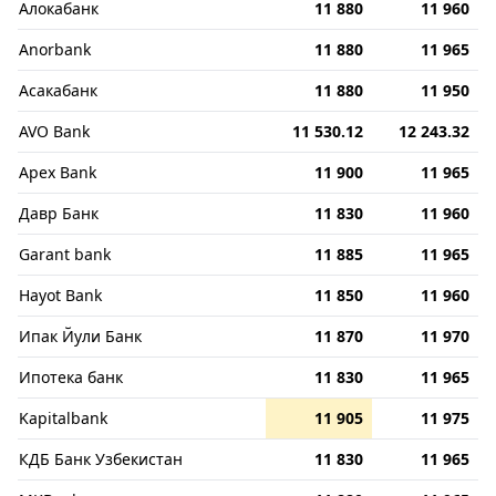
Алокабанк
11 880
11 960
Anorbank
11 880
11 965
Асакабанк
11 880
11 950
AVO Bank
11 530.12
12 243.32
Apex Bank
11 900
11 965
Давр Банк
11 830
11 960
Garant bank
11 885
11 965
Hayot Bank
11 850
11 960
Ипак Йули Банк
11 870
11 970
Ипотека банк
11 830
11 965
Kapitalbank
11 905
11 975
КДБ Банк Узбекистан
11 830
11 965