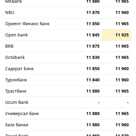
MKBank
11 880
11 965
NBU
11 870
11 960
Ориент Финанс банк
11 850
11 965
Open bank
11 845
11 925
BRB
11 875
11 965
Octobank
11 830
11 965
Садерат Банк
11 850
11 960
Туронбанк
11 840
11 960
Трастбанк
11 880
11 965
Uzum Bank
-
-
Универсал банк
11 880
11 965
Халк банки
11 880
11 960
Ziraat Bank
11 860
11 970