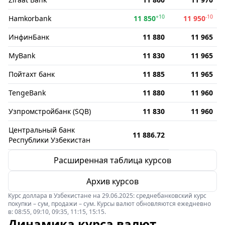
+10
-10
Hamkorbank
11 850
11 950
ИнфинБанк
11 880
11 965
MyBank
11 830
11 965
Пойтахт банк
11 885
11 965
TengeBank
11 880
11 960
Узпромстройбанк (SQB)
11 830
11 960
Центральный банк
11 886.72
Республики Узбекистан
Расширенная таблица курсов
Архив курсов
Курс доллара в Узбекистане на 29.06.2025: среднебанковский курс
покупки – сум, продажи – сум. Курсы валют обновляются ежедневно
в: 08:55, 09:10, 09:35, 11:15, 15:15.
Динамика курса валют