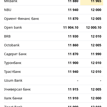
MKBank
11 880
11 965
NBU
11 940
12 000
Ориент Финанс банк
11 870
12 005
Open bank
11 904.10
12 000.10
BRB
11 930
12 010
Octobank
11 860
12 005
Садерат Банк
11 870
11 990
Туронбанк
11 900
12 010
Трастбанк
11 940
12 010
Uzum Bank
-
-
Универсал банк
11 915
12 005
Халк банки
11 910
12 000
Ziraat Bank
11 900
12 010